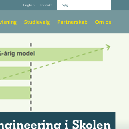
English
Kontakt
visning
Studievalg
Partnerskab
Om os
ngineering i Skolen