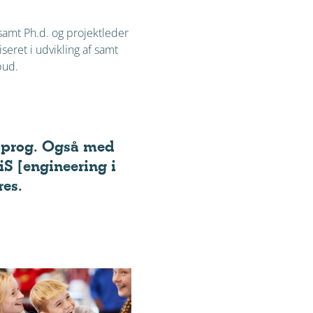
samt Ph.d. og projektleder
seret i udvikling af samt
bud.
t sprog. Også med
EiS [engineering i
res.