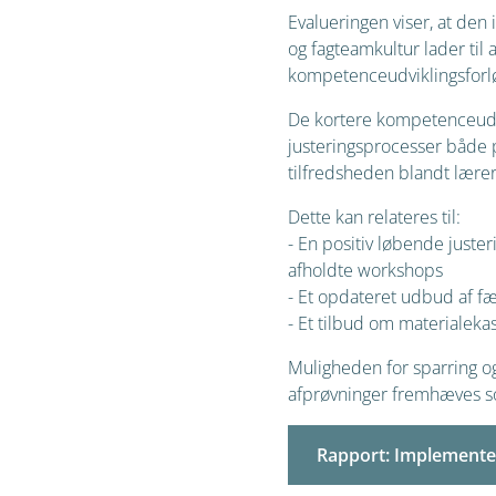
Evalueringen viser, at den 
og fagteamkultur lader ti
kompetenceudviklingsforl
De kortere kompetenceudvik
justeringsprocesser både p
tilfredsheden blandt lære
Dette kan relateres til:
- En positiv løbende juste
afholdte workshops
- Et opdateret udbud af fær
- Et tilbud om materialeka
Muligheden for sparring og
afprøvninger fremhæves som
Rapport: Implementer