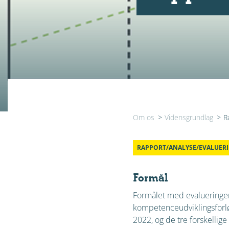
Om os
>
Vidensgrundlag
>
R
RAPPORT/ANALYSE/EVALUER
Formål
Formålet med evalueringen
kompetenceudviklingsforløb
2022, og de tre forskellige 