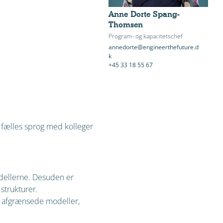
Anne Dorte Spang-
Thomsen
Program- og kapacitetschef
annedorte@engineerthefuture.d
k
+45 33 18 55 67
t fælles sprog med kolleger
odellerne. Desuden er
strukturer.
t afgrænsede modeller,