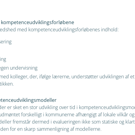
f kompetenceudviklingsforløbene
lfredshed med kompetenceudviklingsforløbenes indhold:
sering
ing
 egen undervisning
d kolleger, der, ifølge lærerne, understøtter udviklingen af e
tikken.
tenceudviklingsmodeller
der er sket en stor udvikling over tid i kompetenceudviklingsm
 udmøntet forskelligt i kommunerne afhængigt af lokale vilkår og 
ler fremstår dermed i evalueringen ikke som statiske og klar
den for en skarp sammenligning af modellerne.