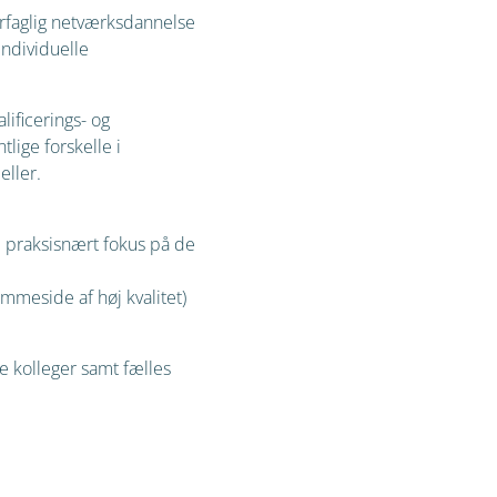
turfaglig netværksdannelse
individuelle
lificerings- og
lige forskelle i
eller.
e praksisnært fokus på de
emmeside af høj kvalitet)
e kolleger samt fælles