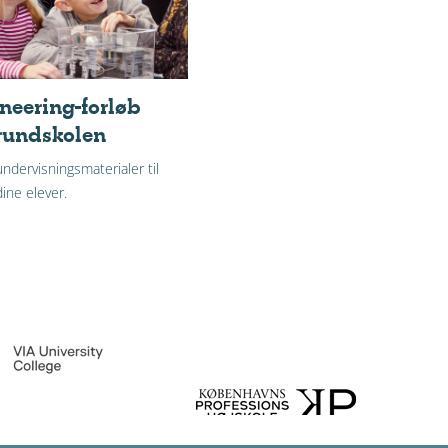
neering-forløb
grundskolen
undervisningsmaterialer til
dine elever.