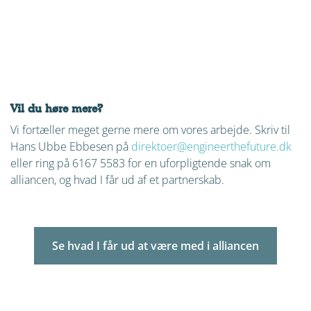
For at se videoen skal du først tillade cookies. Klik
her for at tillade dem.
For at se videoen skal du først tillade cookies. Klik
her for at tillade dem.
For at se videoen skal du først tillade cookies. Klik
her for at tillade dem.
For at se videoen skal du først tillade cookies. Klik
her for at tillade dem.
Vil du høre mere?
Vi fortæller meget gerne mere om vores arbejde. Skriv til
Hans Ubbe Ebbesen på
direktoer@engineerthefuture.dk
eller ring på 6167 5583 for en uforpligtende snak om
alliancen, og hvad I får ud af et partnerskab.
Se hvad I får ud at være med i alliancen