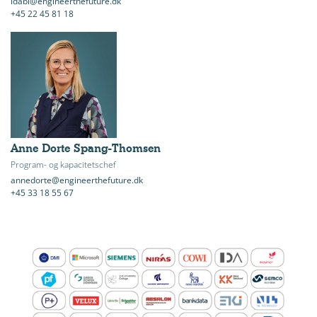
idabl@engineerthefuture.dk
+45 22 45 81 18
Anne Dorte Spang-Thomsen
Program- og kapacitetschef
annedorte@engineerthefuture.dk
+45 33 18 55 67