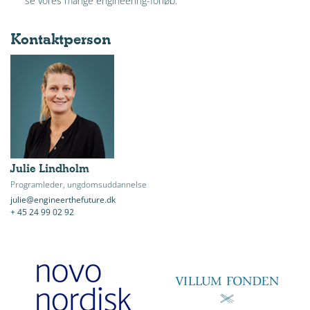
se vores mange engineering-forløb.
Kontaktperson
Julie Lindholm
Programleder, ungdomsuddannelse
julie@engineerthefuture.dk
+ 45 24 99 02 92