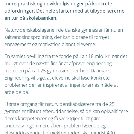
mere praktisk og udvikler løsninger på konkrete
udfordringer. Det hele starter med at tilbyde lærerne
en tur på skolebænken.
Naturvidenskabsfagene i de danske gymnasier får nu en
saltvandsindsprøjtning, der kan bidrage til fornyet
engagement og motivation blandt eleverne.
En samlet bevilling fra tre fonde på i alt 18 mio. kr. gør det
muligt over de næste fire år at afprøve engineering-
metoden på i alt 25 gymnasier over hele Danmark.
Engineering vil sige, at eleverne skal løse konkrete
problemer der er inspireret af ingeniørernes måde at
arbejde på.
I første omgang får naturvidenskabslærere fra de 25
gymnasier tilbudt efteruddannelse, så de kan opkvalificere
deres kompetencer og få værktøjer til at gøre
undervisningen mere åben, problemløsende og
elevinddragende. I projektperioden skal mindst 400