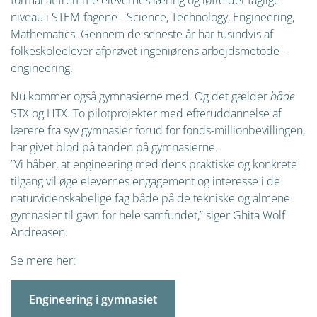
formål at fremme elevernes læring og løfte det faglige
niveau i STEM-fagene - Science, Technology, Engineering,
Mathematics. Gennem de seneste år har tusindvis af
folkeskoleelever afprøvet ingeniørens arbejdsmetode -
engineering.
Nu kommer også gymnasierne med. Og det gælder
både
STX og HTX. To pilotprojekter med efteruddannelse af
lærere fra syv gymnasier forud for fonds-millionbevillingen,
har givet blod på tanden på gymnasierne.
”Vi håber, at engineering med dens praktiske og konkrete
tilgang vil øge elevernes engagement og interesse i de
naturvidenskabelige fag både på de tekniske og almene
gymnasier til gavn for hele samfundet,” siger Ghita Wolf
Andreasen.
Se mere her:
Engineering i gymnasiet