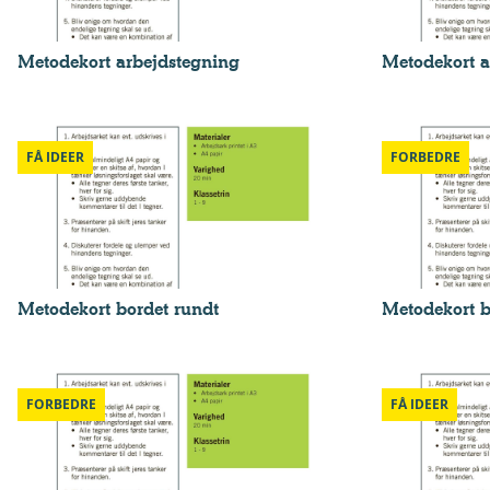
Metodekort arbejdstegning
Metodekort a
FÅ IDEER
FORBEDRE
Metodekort bordet rundt
Metodekort b
FORBEDRE
FÅ IDEER