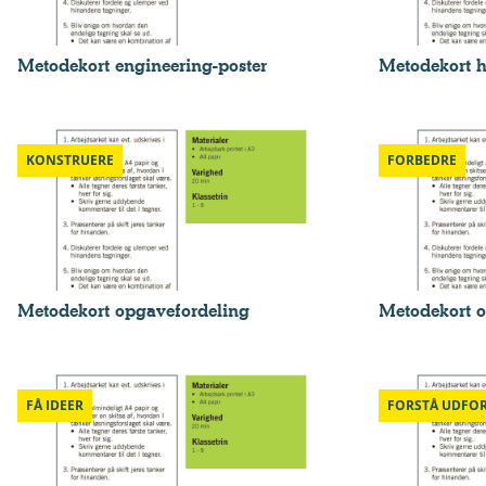
Metodekort engineering-poster
Metodekort h
KONSTRUERE
FORBEDRE
Metodekort opgavefordeling
Metodekort 
FÅ IDEER
FORSTÅ UDFO