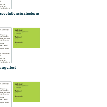
ssociationsbrainstorm
rugertest