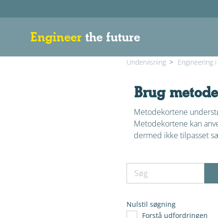
Engineer
the future
Undervisning
>
Engineering i
Brug metodek
Metodekortene understøtt
Metodekortene kan anven
dermed ikke tilpasset sær
Nulstil søgning
Forstå udfordringen