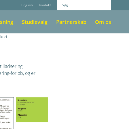
English
Kontakt
sning
Studievalg
Partnerskab
Om os
kort
illadsering.
ring-forløb, og er