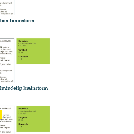
ben brainstorm
lmindelig brainstorm