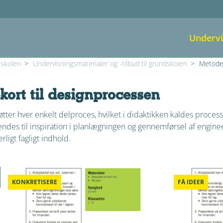
Undervi
 skolen
>
Undervisningsmaterialer og -tilbud til grundskolen
>
Metode
ort til designprocessen
er hver enkelt delproces, hvilket i didaktikken kaldes processt
des til inspiration i planlægningen og gennemførsel af enginee
ligt fagligt indhold.
KONKRETISERE
FÅ IDEER