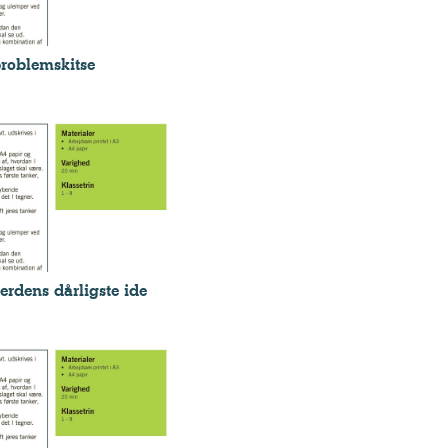
roblemskitse
erdens dårligste ide