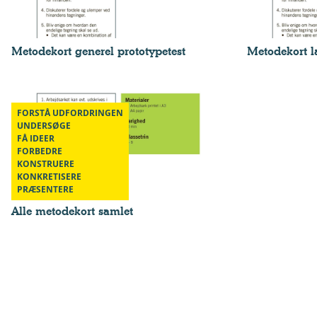
Metodekort generel prototypetest
Metodekort l
FORSTÅ UDFORDRINGEN
UNDERSØGE
FÅ IDEER
FORBEDRE
KONSTRUERE
KONKRETISERE
PRÆSENTERE
Alle metodekort samlet