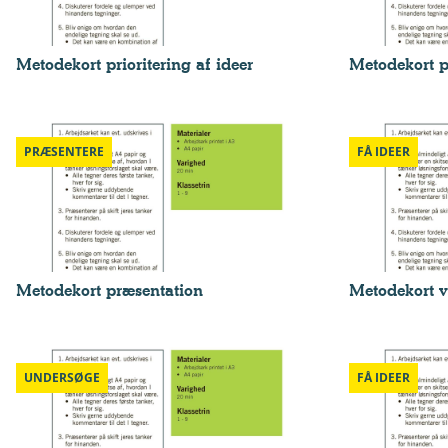
Metodekort prioritering af ideer
Metodekort p
PRÆSENTERE
FÅ IDEER
Metodekort præsentation
Metodekort v
UNDERSØGE
FÅ IDEER