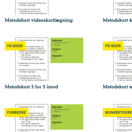
Metodekort videnskortlægning
Metodekort å
FÅ IDEER
FÅ IDEER
Metodekort 3 for 3 imod
Metodekort a
FORBEDRE
KONKRETISERE