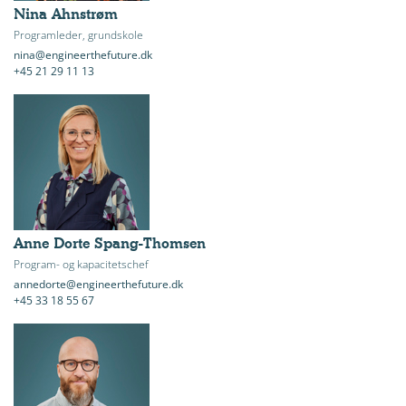
Nina Ahnstrøm
Programleder, grundskole
nina@engineerthefuture.dk
+45 21 29 11 13
Anne Dorte Spang-Thomsen
Program- og kapacitetschef
annedorte@engineerthefuture.dk
+45 33 18 55 67