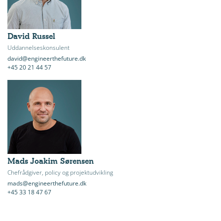
David Russel
Uddannelseskonsulent
david@engineerthefuture.dk
+45 20 21 44 57
Mads Joakim Sørensen
Chefrådgiver, policy og projektudvikling
mads@engineerthefuture.dk
+45 33 18 47 67