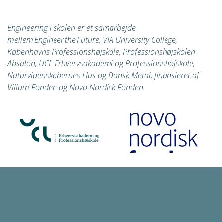
Engineering i skolen er et samarbejde
*
Telefonnummer
mellem Engineer the Future, VIA University College,
Københavns Professionshøjskole, Professionshøjskolen
Absalon, UCL Erhvervsakademi og Professionshøjskole,
*
Må vi kontakte dig om pressebesøg?
Naturvidenskabernes Hus
og Dansk Metal, finansieret af
Ja
Villum Fonden og Novo Nordisk Fonden.
Nej
Jeg er interesseret i materiale til
Indskoling
Mellemtrin
Udskoling
Samtykke
Jeg giver hermed samtykke til, at Engineer the Future
gemmer mine kontaktoplysninger med henblik på at holde
mig opdateret om Engineering Day og Book en ekspert.
Oplysningerne vil kun blive brugt af Engineer the Future og
deles ikke med andre.