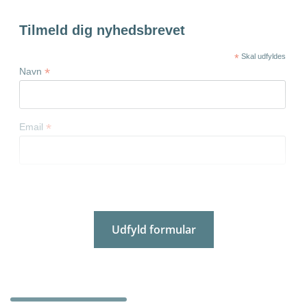
Tilmeld dig nyhedsbrevet
*
Skal udfyldes
*
Navn
*
Email
*
Skolenavn
Udfyld formular
*
Kommune
*
Postnummer