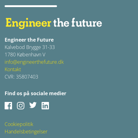
Ja, jeg giver samtykke
Du kan altid trække dit samtykke tilbage via mail til
info@engineerthefuture.dk
We use Mailchimp as our marketing platform. By clicking
below to subscribe, you acknowledge that your information
will be transferred to Mailchimp for processing.
Learn more
about Mailchimp's privacy practices here.
Engineer the Future
Kalvebod Brygge 31-33
1780 København V
info@engineerthefuture.dk
Kontakt
CVR: 35807403
Find os på sociale medier
Facebook
Instagram
Twitter
LinkedIn
Cookiepolitik
Handelsbetingelser