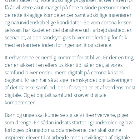
krisen satte ind, viste adskillige prognoser, at der inden for
få år vil være akut mangel på flere tusinde personer med
de rette it-faglige kompetencer samt adskillige ingeniører
og naturvidenskabelige kandidater. Selvom corona-krisen
selvsagt har kastet en del danskere ud i arbejdsløshed, er
scenariet, at den sandsynligvis bliver midlertidig for folk
med en karriere inden for ingeniør, it og science.
It-erhvervene er nemlig kommet for at blive. Er der én ting,
der er sikkert i en ellers usikker tid, så er det, at vores
samfund bliver endnu mere digitalt på corona-krisens
bagkant. Krisen har så at sige fremskyndet digitaliseringen
af det danske samfund, der i forvejen er et af verdens mest
digitale. Og et digitalt samfund kræver digitale
kompetencer.
Børn og unge skal kunne se sig selv i it-erhvervene, piger
som drenge. En sådan indsats starter i grundskolen og bør
forfølges på ungdomsuddannelserne, der skal kunne
inspirere elever til at arbejde med udviklingen af digitale