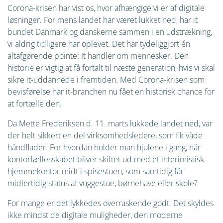
Corona-krisen har vist os, hvor afhængige vi er af digitale
løsninger. For mens landet har været lukket ned, har it
bundet Danmark og danskerne sammen i en udstrækning,
vi aldrig tidligere har oplevet. Det har tydeliggjort én
altafgørende pointe: It handler om mennesker. Den
historie er vigtig at få fortalt til næste generation, hvis vi skal
sikre it-uddannede i fremtiden. Med Corona-krisen som
bevisførelse har it-branchen nu fået en historisk chance for
at fortælle den.
Da Mette Frederiksen d. 11. marts lukkede landet ned, var
der helt sikkert en del virksomhedsledere, som fik våde
håndflader. For hvordan holder man hjulene i gang, når
kontorfællesskabet bliver skiftet ud med et interimistisk
hjemmekontor midt i spisestuen, som samtidig får
midlertidig status af vuggestue, børnehave eller skole?
For mange er det lykkedes overraskende godt. Det skyldes
ikke mindst de digitale muligheder, den moderne