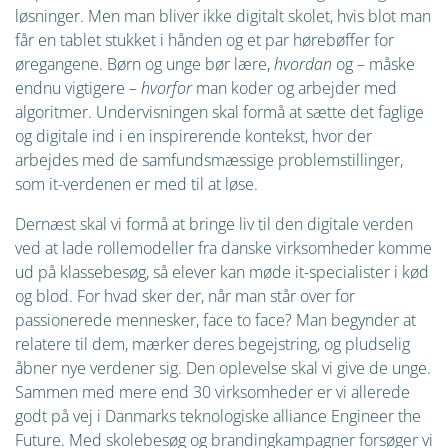
løsninger. Men man bliver ikke digitalt skolet, hvis blot man
får en tablet stukket i hånden og et par hørebøffer for
øregangene. Børn og unge bør lære,
hvordan
og – måske
endnu vigtigere –
hvorfor
man koder og arbejder med
algoritmer. Undervisningen skal formå at sætte det faglige
og digitale ind i en inspirerende kontekst, hvor der
arbejdes med de samfundsmæssige problemstillinger,
som it-verdenen er med til at løse.
Dernæst skal vi formå at bringe liv til den digitale verden
ved at lade rollemodeller fra danske virksomheder komme
ud på klassebesøg, så elever kan møde it-specialister i kød
og blod. For hvad sker der, når man står over for
passionerede mennesker, face to face? Man begynder at
relatere til dem, mærker deres begejstring, og pludselig
åbner nye verdener sig. Den oplevelse skal vi give de unge.
Sammen med mere end 30 virksomheder er vi allerede
godt på vej i Danmarks teknologiske alliance Engineer the
Future. Med skolebesøg og brandingkampagner forsøger vi