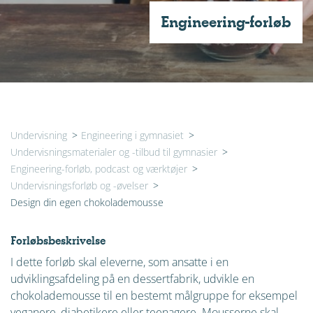
Engineering-forløb
Undervisning
>
Engineering i gymnasiet
>
Undervisningsmaterialer og -tilbud til gymnasier
>
Engineering-forløb, podcast og værktøjer
>
Undervisningsforløb og -øvelser
>
Design din egen chokolademousse
Forløbsbeskrivelse
I dette forløb skal eleverne, som ansatte i en
udviklingsafdeling på en dessertfabrik, udvikle en
chokolademousse til en bestemt målgruppe for eksempel
veganere, diabetikere eller teenagere. Mousserne skal