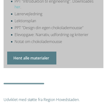
PPT "Introduktion til engineering". Downloades
her
.
Lærervejledning
Lektionsplan
PPT "Design din egen chokolademousse"
Elevopgave: Narrativ, udfordring og kriterier
Notat om chokolademousse
Hent alle materialer
Udviklet med støtte fra Region Hovedstaden.