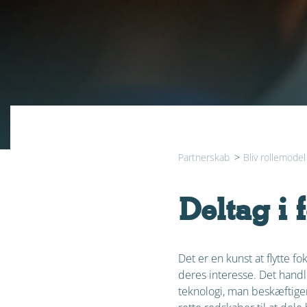
Partnerskab
>
Bliv rollemodel
Deltag i 
Det er en kunst at flytte f
deres interesse. Det handle
teknologi, man beskæftiger