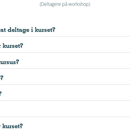
(Deltagere på workshop)
at deltage i kurset?
r kurset?
kursus?
e?
?
r kurset?