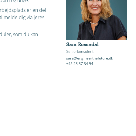
 børn og unge.
 arbejdsplads er en del
 tilmelde dig via jeres
oduler, som du kan
Sara Rosendal
Seniorkonsulent
sara@engineerthefuture.dk
+45 23 37 34 94