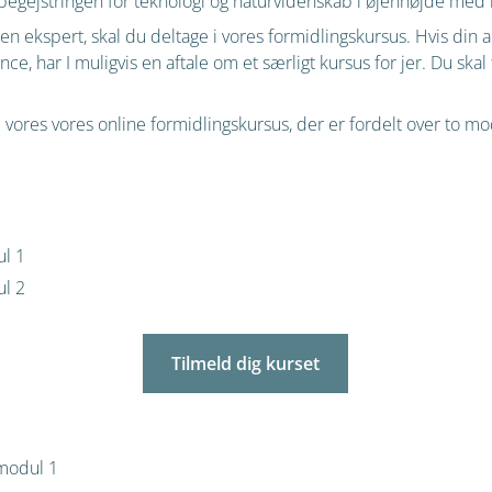
e begejstringen for teknologi og naturvidenskab i øjenhøjde med
 en ekspert, skal du deltage i vores formidlingskursus. Hvis din
ance
, har I muligvis en aftale om et særligt kursus for jer. Du skal
 i vores vores online formidlingskursus, der er fordelt over to m
ul 1
ul 2
Tilmeld dig kurset
 modul 1