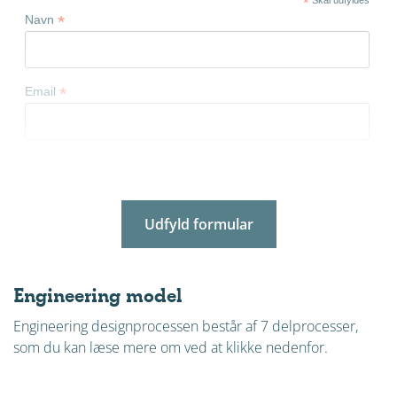
*
Skal udfyldes
*
Navn
*
Email
*
Skolenavn
Udfyld formular
*
Kommune
Engineering model
*
Postnummer
Engineering designprocessen består af 7 delprocesser,
som du kan læse mere om ved at klikke nedenfor.
*
Telefonnummer