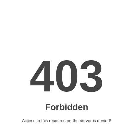
*
Må vi kontakte dig om pressebesøg?
Ja
Nej
Jeg er interesseret i materiale til
Indskoling
Mellemtrin
Udskoling
Samtykke
Jeg giver hermed samtykke til, at Engineer the Future
gemmer mine kontaktoplysninger med henblik på at holde
mig opdateret om Engineering Day og Book en ekspert.
Oplysningerne vil kun blive brugt af Engineer the Future og
deles ikke med andre.
Ja, jeg giver samtykke
Du kan altid trække dit samtykke tilbage via mail til
info@engineerthefuture.dk
We use Mailchimp as our marketing platform. By clicking
below to subscribe, you acknowledge that your information