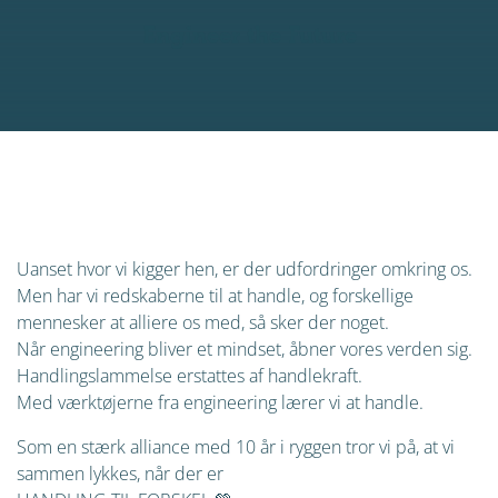
Engineer the Future
For at se videoen skal du først tillade cookies. Klik
her for at tillade dem.
Uanset hvor vi kigger hen, er der udfordringer omkring os.
Men har vi redskaberne til at handle, og forskellige
mennesker at alliere os med, så sker der noget.
Når engineering bliver et mindset, åbner vores verden sig.
Handlingslammelse erstattes af handlekraft.
Med værktøjerne fra engineering lærer vi at handle.
Som en stærk alliance med 10 år i ryggen tror vi på, at vi
sammen lykkes, når der er