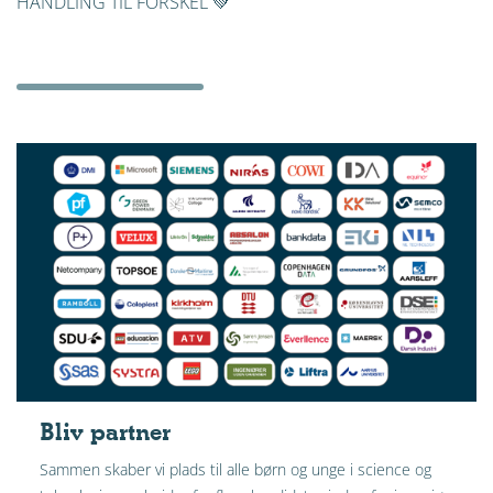
HANDLING TIL FORSKEL 💚
Bliv partner
Sammen skaber vi plads til alle børn og unge i science og