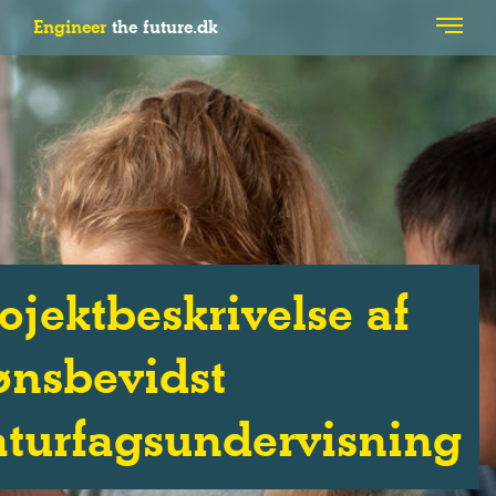
Engineer
the future.dk
ojektbeskrivelse af
ønsbevidst
aturfagsundervisning